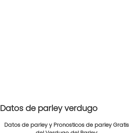
Datos de parley verdugo
Datos de parley y Pronosticos de parley Gratis
del Verdugo del Parley: