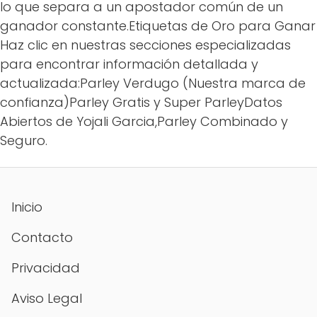
lo que separa a un apostador común de un
ganador constante. ​Etiquetas de Oro para Ganar ​
Haz clic en nuestras secciones especializadas
para encontrar información detallada y
actualizada: ​Parley Verdugo (Nuestra marca de
confianza) ​Parley Gratis y Super Parley ​Datos
Abiertos de Yojali Garcia, ​Parley Combinado y
Seguro.
Inicio
Contacto
Privacidad
Aviso Legal