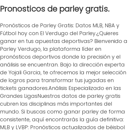
Pronosticos de parley gratis.
Pronósticos de Parley Gratis: Datos MLB, NBA y
Fútbol hoy con El Verdugo del Parley. ​¿Quieres
ganar en tus apuestas deportivas? Bienvenido a
Parley Verdugo, la plataforma líder en
pronósticos deportivos donde la precisión y el
análisis se encuentran. Bajo la dirección experta
de Yojali Garcia, te ofrecemos la mejor selección
de logros para transformar tus jugadas en
tickets ganadores. ​Análisis Especializado en las
Grandes Ligas ​Nuestros datos de parley gratis
cubren las disciplinas más importantes del
mundo. Si buscas como ganar parley de forma
consistente, aquí encontrarás la guía definitiva: ​
MLB y LVBP: Pronósticos actualizados de béisbol