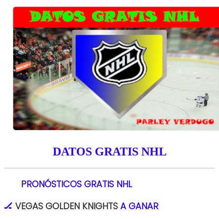
DATOS GRATIS NHL
PRONÓSTICOS GRATIS NHL
🏒
VEGAS GOLDEN KNIGHTS
A GANAR