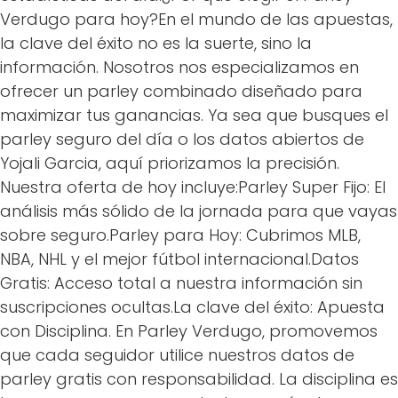
Verdugo para hoy? ​En el mundo de las apuestas,
la clave del éxito no es la suerte, sino la
información. Nosotros nos especializamos en
ofrecer un parley combinado diseñado para
maximizar tus ganancias. Ya sea que busques el
parley seguro del día o los datos abiertos de
Yojali Garcia, aquí priorizamos la precisión. ​
Nuestra oferta de hoy incluye: ​Parley Super Fijo: El
análisis más sólido de la jornada para que vayas
sobre seguro. ​Parley para Hoy: Cubrimos MLB,
NBA, NHL y el mejor fútbol internacional. ​Datos
Gratis: Acceso total a nuestra información sin
suscripciones ocultas. ​La clave del éxito: Apuesta
con Disciplina. En Parley Verdugo, promovemos
que cada seguidor utilice nuestros datos de
parley gratis con responsabilidad. La disciplina es