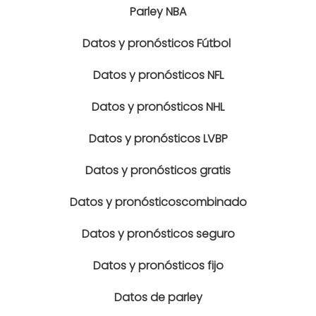
Parley NBA
Datos y pronósticos Fútbol
Datos y pronósticos NFL
Datos y pronósticos NHL
Datos y pronósticos LVBP
Datos y pronósticos gratis
Datos y pronósticoscombinado
Datos y pronósticos seguro
Datos y pronósticos fijo
Datos de parley