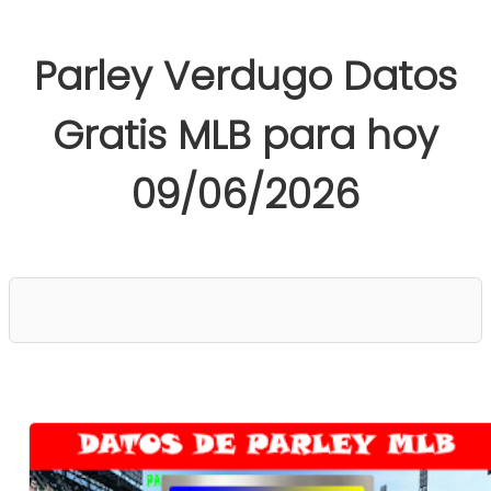
Parley Verdugo Datos
Gratis MLB para hoy
09/06/2026