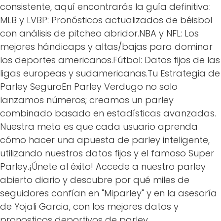
consistente, aquí encontrarás la guía definitiva: ​
MLB y LVBP: Pronósticos actualizados de béisbol
con análisis de pitcheo abridor. ​NBA y NFL: Los
mejores hándicaps y altas/bajas para dominar
los deportes americanos. ​Fútbol: Datos fijos de las
ligas europeas y sudamericanas. ​Tu Estrategia de
Parley Seguro ​En Parley Verdugo no solo
lanzamos números; creamos un parley
combinado basado en estadísticas avanzadas.
Nuestra meta es que cada usuario aprenda
cómo hacer una apuesta de parley inteligente,
utilizando nuestros datos fijos y el famoso Super
Parley. ​¡Únete al éxito! Accede a nuestro parley
abierto diario y descubre por qué miles de
seguidores confían en "Miparley" y en la asesoría
de Yojali Garcia, con los mejores datos y
pronosticos deportivos de parley.