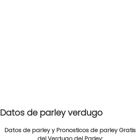
Datos de parley verdugo
Datos de parley y Pronosticos de parley Gratis
del Verdugo del Parley: