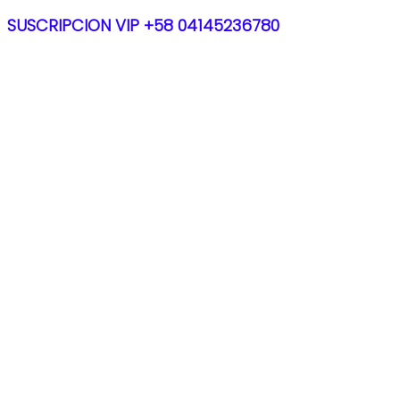
SUSCRIPCION VIP
+58 04145236780