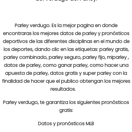
Parley verdugo. Es la mejor pagina en donde
encontraras los mejores datos de parley y pronósticos
deportivos de las diferentes disciplinas en el mundo de
los deportes, dando clic en las etiquetas: parley gratis,
parley combinado, parley seguro, parley fijo, miparley ,
datos de parley, como ganar parley, como hacer una
apuesta de parley, datos gratis y super parley con la
finalidad de hacer que el publico obtengan los mejores
resultados.
Parley verdugo, te garantiza los siguientes pronósticos
gratis:
Datos y pronósticos MLB