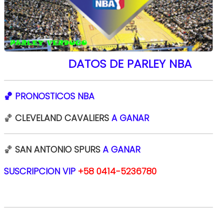
DATOS DE PARLEY NBA
🏀 PRONOSTICOS NBA
🏀
CLEVELAND CAVALIERS
A GANAR
🏀
SAN ANTONIO SPURS
A GANAR
SUSCRIPCION VIP
+58 0414-5236780