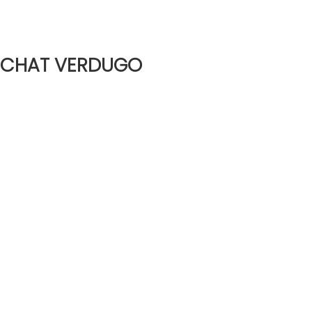
CHAT VERDUGO