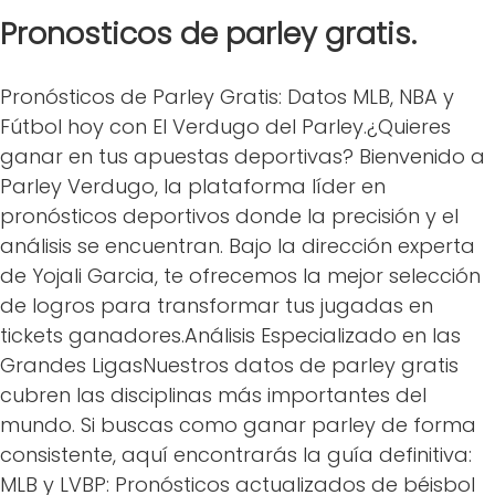
Pronosticos de parley gratis.
Pronósticos de Parley Gratis: Datos MLB, NBA y
Fútbol hoy con El Verdugo del Parley. ​¿Quieres
ganar en tus apuestas deportivas? Bienvenido a
Parley Verdugo, la plataforma líder en
pronósticos deportivos donde la precisión y el
análisis se encuentran. Bajo la dirección experta
de Yojali Garcia, te ofrecemos la mejor selección
de logros para transformar tus jugadas en
tickets ganadores. ​Análisis Especializado en las
Grandes Ligas ​Nuestros datos de parley gratis
cubren las disciplinas más importantes del
mundo. Si buscas como ganar parley de forma
consistente, aquí encontrarás la guía definitiva: ​
MLB y LVBP: Pronósticos actualizados de béisbol