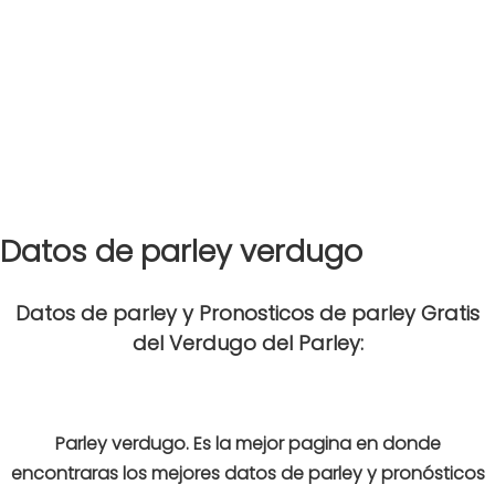
Datos de parley verdugo
Datos de parley y Pronosticos de parley Gratis
del Verdugo del Parley:
Parley verdugo. Es la mejor pagina en donde
encontraras los mejores datos de parley y pronósticos