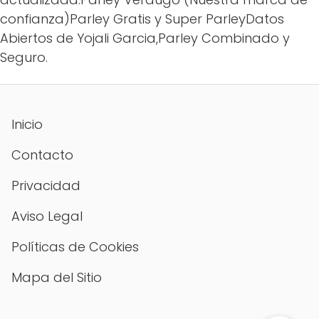
confianza) ​Parley Gratis y Super Parley ​Datos
Abiertos de Yojali Garcia, ​Parley Combinado y
Seguro.
Inicio
Contacto
Privacidad
Aviso Legal
Políticas de Cookies
Mapa del Sitio