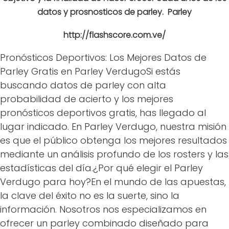
datos y prosnosticos de parley. Parley
http://flashscore.com.ve/
​Pronósticos Deportivos: Los Mejores Datos de
Parley Gratis en Parley Verdugo ​Si estás
buscando datos de parley con alta
probabilidad de acierto y los mejores
pronósticos deportivos gratis, has llegado al
lugar indicado. En Parley Verdugo, nuestra misión
es que el público obtenga los mejores resultados
mediante un análisis profundo de los rosters y las
estadísticas del día. ​¿Por qué elegir el Parley
Verdugo para hoy? ​En el mundo de las apuestas,
la clave del éxito no es la suerte, sino la
información. Nosotros nos especializamos en
ofrecer un parley combinado diseñado para