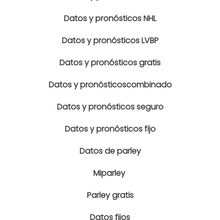
Datos y pronósticos NHL
Datos y pronósticos LVBP
Datos y pronósticos gratis
Datos y pronósticoscombinado
Datos y pronósticos seguro
Datos y pronósticos fijo
Datos de parley
Miparley
Parley gratis
Datos fijos