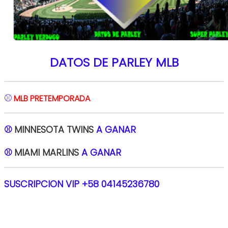
DATOS DE PARLEY MLB
⚾
MLB PRETEMPORADA
⚾
MINNESOTA TWINS
A GANAR
⚾
MIAMI MARLINS
A GANAR
SUSCRIPCION VIP
+58 04145236780