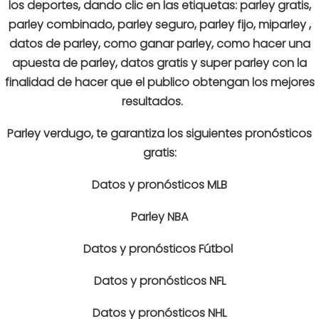
los deportes, dando clic en las etiquetas: parley gratis,
parley combinado, parley seguro, parley fijo, miparley ,
datos de parley, como ganar parley, como hacer una
apuesta de parley, datos gratis y super parley con la
finalidad de hacer que el publico obtengan los mejores
resultados.
Parley verdugo, te garantiza los siguientes pronósticos
gratis:
Datos y pronósticos MLB
Parley NBA
Datos y pronósticos Fútbol
Datos y pronósticos NFL
Datos y pronósticos NHL