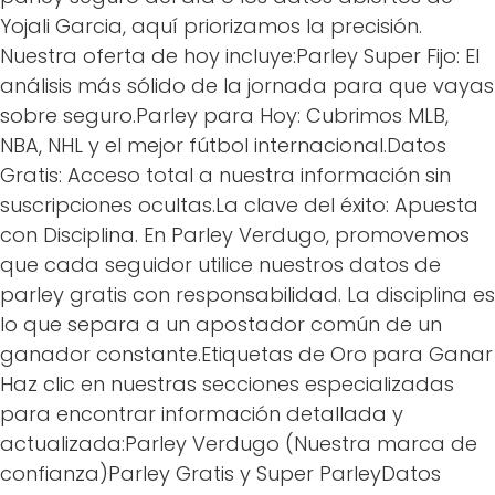
Yojali Garcia, aquí priorizamos la precisión. ​
Nuestra oferta de hoy incluye: ​Parley Super Fijo: El
análisis más sólido de la jornada para que vayas
sobre seguro. ​Parley para Hoy: Cubrimos MLB,
NBA, NHL y el mejor fútbol internacional. ​Datos
Gratis: Acceso total a nuestra información sin
suscripciones ocultas. ​La clave del éxito: Apuesta
con Disciplina. En Parley Verdugo, promovemos
que cada seguidor utilice nuestros datos de
parley gratis con responsabilidad. La disciplina es
lo que separa a un apostador común de un
ganador constante. ​Etiquetas de Oro para Ganar ​
Haz clic en nuestras secciones especializadas
para encontrar información detallada y
actualizada: ​Parley Verdugo (Nuestra marca de
confianza) ​Parley Gratis y Super Parley ​Datos