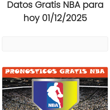
Datos Gratis NBA para
hoy 01/12/2025