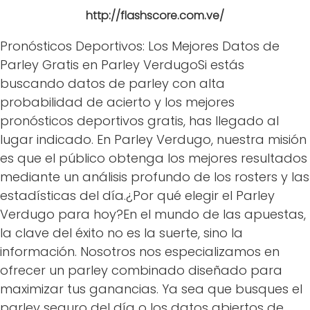
http://flashscore.com.ve/
​Pronósticos Deportivos: Los Mejores Datos de
Parley Gratis en Parley Verdugo ​Si estás
buscando datos de parley con alta
probabilidad de acierto y los mejores
pronósticos deportivos gratis, has llegado al
lugar indicado. En Parley Verdugo, nuestra misión
es que el público obtenga los mejores resultados
mediante un análisis profundo de los rosters y las
estadísticas del día. ​¿Por qué elegir el Parley
Verdugo para hoy? ​En el mundo de las apuestas,
la clave del éxito no es la suerte, sino la
información. Nosotros nos especializamos en
ofrecer un parley combinado diseñado para
maximizar tus ganancias. Ya sea que busques el
parley seguro del día o los datos abiertos de