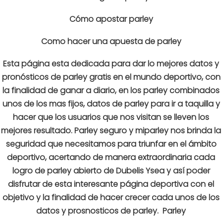
Cómo apostar parley
Como hacer una apuesta de parley
Esta página esta dedicada para dar lo mejores datos y
pronósticos de parley gratis en el mundo deportivo, con
la finalidad de ganar a diario, en los parley combinados
unos de los mas fijos, datos de parley para ir a taquilla y
hacer que los usuarios que nos visitan se lleven los
mejores resultado. Parley seguro y miparley nos brinda la
seguridad que necesitamos para triunfar en el ámbito
deportivo, acertando de manera extraordinaria cada
logro de parley abierto de Dubelis Ysea y así poder
disfrutar de esta interesante página deportiva con el
objetivo y la finalidad de hacer crecer cada unos de los
datos y prosnosticos de parley. Parley