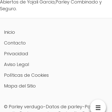
Abiertos de Yojali Garcia, ​Parley Combinado y
Seguro.
Inicio
Contacto
Privacidad
Aviso Legal
Políticas de Cookies
Mapa del Sitio
©
Parley verdugo-Datos de parley-Parley
☰