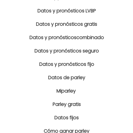
Datos y pronósticos LVBP
Datos y pronósticos gratis
Datos y pronósticoscombinado
Datos y pronósticos seguro
Datos y pronósticos fijo
Datos de parley
Miparley
Parley gratis
Datos fijos
Cómo ganar parley