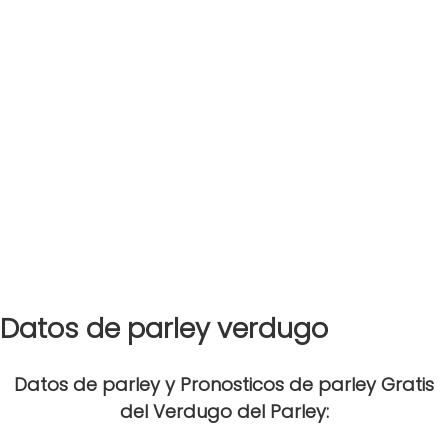
Datos de parley verdugo
Datos de parley y Pronosticos de parley Gratis
del Verdugo del Parley: