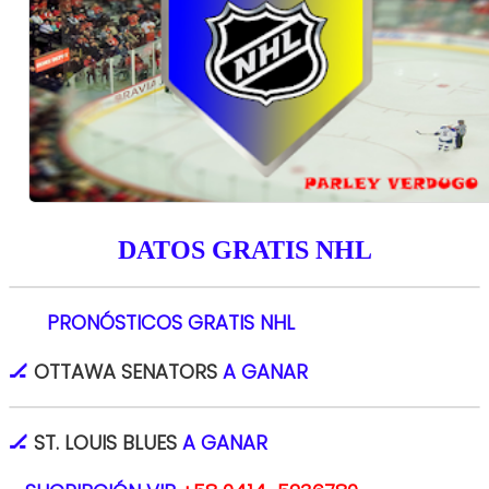
DATOS GRATIS NHL
PRONÓSTICOS GRATIS NHL
🏒
OTTAWA SENATORS
A GANAR
🏒
ST. LOUIS BLUES
A GANAR