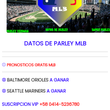
DATOS DE PARLEY MLB
⚾
PRONOSTICOS GRATIS MLB
⚾
BALTIMORE ORIOLES
A GANAR
⚾
SEATTLE MARINERS
A GANAR
SUSCRIPCION VIP
+58 0414-5236780