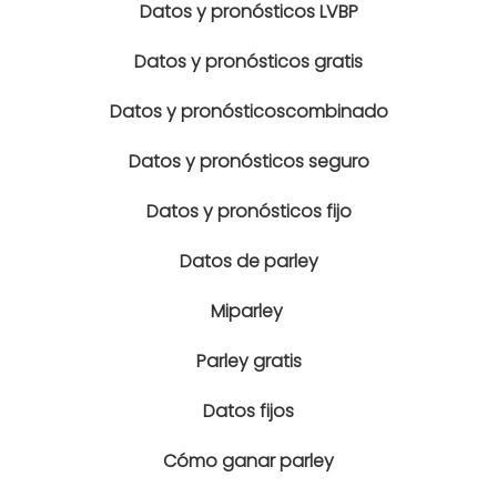
Datos y pronósticos LVBP
Datos y pronósticos gratis
Datos y pronósticoscombinado
Datos y pronósticos seguro
Datos y pronósticos fijo
Datos de parley
Miparley
Parley gratis
Datos fijos
Cómo ganar parley