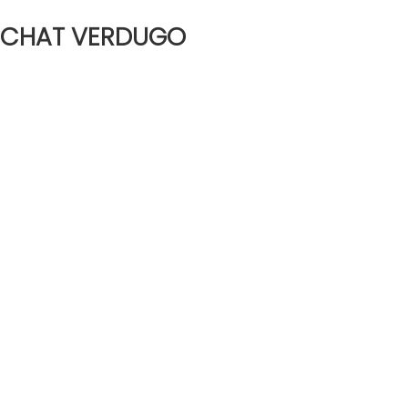
CHAT VERDUGO