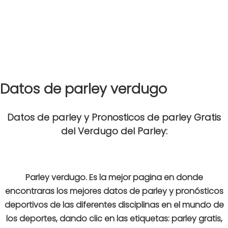
Datos de parley verdugo
Datos de parley y Pronosticos de parley Gratis
del Verdugo del Parley:
Parley verdugo. Es la mejor pagina en donde
encontraras los mejores datos de parley y pronósticos
deportivos de las diferentes disciplinas en el mundo de
los deportes, dando clic en las etiquetas: parley gratis,