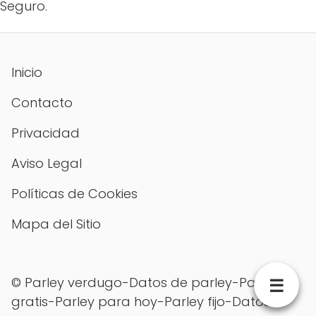
Seguro.
Inicio
Contacto
Privacidad
Aviso Legal
Políticas de Cookies
Mapa del Sitio
©
Parley verdugo-Datos de parley-Parley
☰
gratis-Parley para hoy-Parley fijo-Datos