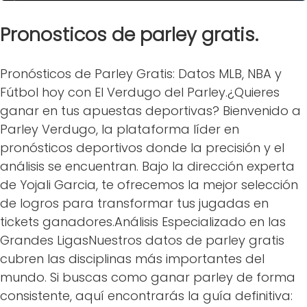
Pronosticos de parley gratis.
Pronósticos de Parley Gratis: Datos MLB, NBA y
Fútbol hoy con El Verdugo del Parley. ​¿Quieres
ganar en tus apuestas deportivas? Bienvenido a
Parley Verdugo, la plataforma líder en
pronósticos deportivos donde la precisión y el
análisis se encuentran. Bajo la dirección experta
de Yojali Garcia, te ofrecemos la mejor selección
de logros para transformar tus jugadas en
tickets ganadores. ​Análisis Especializado en las
Grandes Ligas ​Nuestros datos de parley gratis
cubren las disciplinas más importantes del
mundo. Si buscas como ganar parley de forma
consistente, aquí encontrarás la guía definitiva: ​